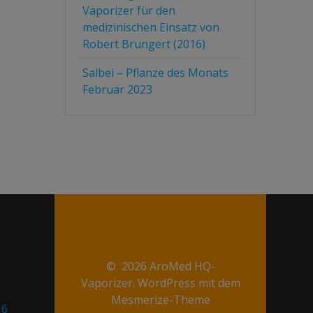
Vaporizer für den
medizinischen Einsatz von
Robert Brungert (2016)
Salbei – Pflanze des Monats
Februar 2023
© 2026 AroMed HQ-
Vaporizer. WordPress mit dem
Mesmerize-Theme
16