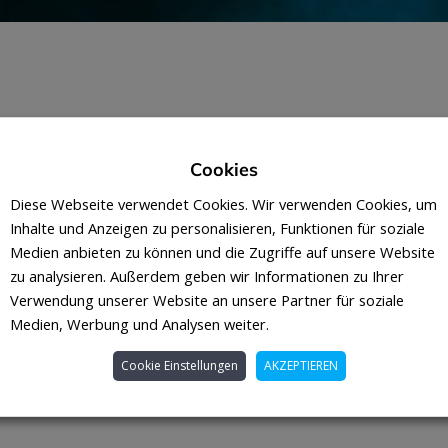
s Phyto-Inhalation – Heilkräuter und
Cookies
Diese Webseite verwendet Cookies. Wir verwenden Cookies, um
Inhalte und Anzeigen zu personalisieren, Funktionen für soziale
on – Heilkräuter und Vaporizer – Artikel im Hanf Journal, 
Medien anbieten zu können und die Zugriffe auf unsere Website
rience präsentieren stolz die Neuauflage ihres Standardwe
zu analysieren. Außerdem geben wir Informationen zu Ihrer
r“. Die jetzt 20. Auflage hat einen erweiterten und
Verwendung unserer Website an unsere Partner für soziale
hgehend 4-farbig. Dieses schöne Buch geht nicht nur auf die
Medien, Werbung und Analysen weiter.
Cookie Einstellungen
AKZEPTIEREN