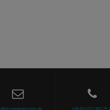
fo@aromedvaporizer.de
+49 (0) 6151 862 79 