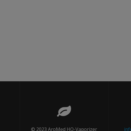
© 2023 AroMed HQ-Vaporizer
in