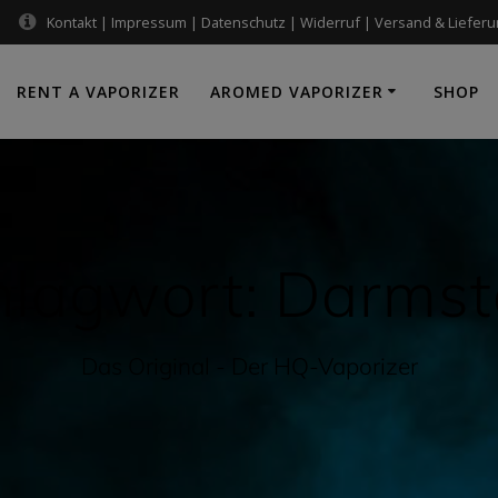
Kontakt
|
Impressum
|
Datenschutz
|
Widerruf
|
Versand & Liefer
RENT A VAPORIZER
AROMED VAPORIZER
SHOP
hlagwort:
Darmst
Das Original - Der HQ-Vaporizer