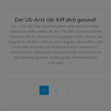
Der US-Arzt rät: Kiff dich gesund!
AZ 11.08.1997 Die Experten gehen jetzt deutlich weiter.
Marihuana wirke anders als die THC-Pille. Cannabis könne
Patienten, die an Überdruck im Augapfel leiden, zudem das
Augenlicht erhalten. Und um dem Ärgernis abzuhelfen, daß
man beim Rauchen von Marihuana auch medizinisch
unerwünschte Substanzen inhalieren muß, empfehlen sie
die Entwicklung eines Inhaliergeräts. Hermann-Josef
Tenhagen
Beitragsnavigation
Seite
Seite
1
2