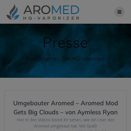
Zum
Inhalt
springen
Presse
Das Original - Der HQ-Vaporizer
Umgebauter Aromed – Aromed Mod
Gets Big Clouds – von Aymless Ryan
Hier in den Videos könnt ihr sehen, wie ein User den
Aromed umgebaut hat. Viel Spaß!