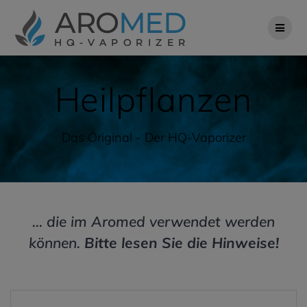
Zum
Inhalt
springen
Heilpflanzen
Das Original - Der HQ-Vaporizer
… die im Aromed verwendet werden
können.
Bitte lesen Sie die Hinweise!