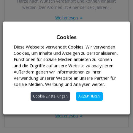
Harze nach Wunsch verdampft und können inhaliert
werden. Der Aromed ist einer der seit Jahren…
Weiterlesen
Cookies
Diese Webseite verwendet Cookies. Wir verwenden
Salbei – Pflanze des Monats Februar
Cookies, um Inhalte und Anzeigen zu personalisieren,
2023
Funktionen für soziale Medien anbieten zu können
und die Zugriffe auf unsere Website zu analysieren.
Salbei – Pflanze des Monats Weltweit gibt es über 900
Außerdem geben wir Informationen zu Ihrer
verschiedene Sorten. Vielseitig verwendbar – In der Küche
Verwendung unserer Website an unsere Partner für
als Gewürz, als Heilpflanze oder zur Zierde im eigenen
soziale Medien, Werbung und Analysen weiter.
Garten. Salbei ist ein Multi-Talent Salbei besticht durch seine
Optische Vielfalt oder durch seinen ästhetischen Wert. Das
Cookie Einstellungen
AKZEPTIEREN
Farbspektrum der Salbeiblüten reicht beispielsweise vom
klassischen Blau bis Violett, über…
Weiterlesen