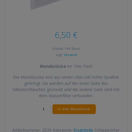
6,50
€
Enthält 19% Mwst
zzgl.
Versand
Mundstücke
im 10er-Pack
Die Mundstücke sind aus einem Glas mit hoher Qualität
gefertigt. Sie werden auf der einen Seite des
Silikonschlauches gesteckt und die andere Seite wird mit
dem Wasserfilter verbunden.
Mundstücke
In den Warenkorb
im
10er-
Pack
Artikelnummer:
2035
Kategorie:
Ersatzteile
Schlagwörter:
Menge