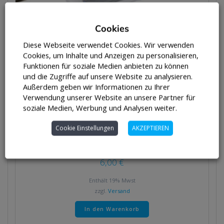
Cookies
Diese Webseite verwendet Cookies. Wir verwenden
Cookies, um Inhalte und Anzeigen zu personalisieren,
Funktionen für soziale Medien anbieten zu können
und die Zugriffe auf unsere Website zu analysieren.
Außerdem geben wir Informationen zu Ihrer
Verwendung unserer Website an unsere Partner für
Halogenbirne UV-frei 50 Watt
soziale Medien, Werbung und Analysen weiter.
6,00
€
Cookie Einstellungen
AKZEPTIEREN
Ersatzteile
6,00
€
Enthält 19% Mwst
zzgl.
Versand
In den Warenkorb