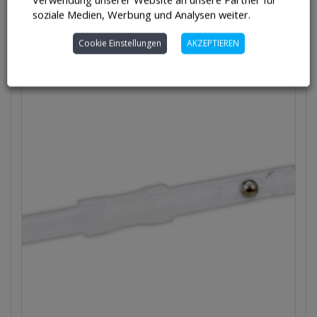
soziale Medien, Werbung und Analysen weiter.
In den Warenkorb
Cookie Einstellungen
AKZEPTIEREN