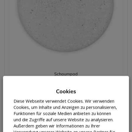
Schaumpad
12,00
€
Cookies
Diese Webseite verwendet Cookies. Wir verwenden
Zubehör
Cookies, um Inhalte und Anzeigen zu personalisieren,
12,00
€
Funktionen für soziale Medien anbieten zu können
und die Zugriffe auf unsere Website zu analysieren.
Enthält 19% Mwst
Außerdem geben wir Informationen zu Ihrer
zzgl.
Versand
Verwendung unserer Website an unsere Partner für