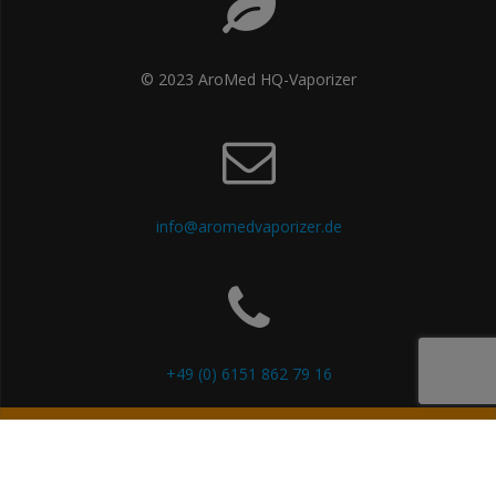
© 2023 AroMed HQ-Vaporizer
info@aromedvaporizer.de
+49 (0) 6151 862 79 16
© 2026 AroMed HQ-Vaporizer. WordPress mit dem
Mesmerize-
Theme