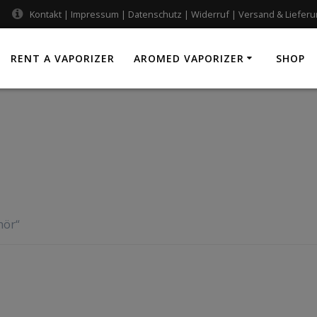
Kontakt
|
Impressum
|
Datenschutz
|
Widerruf
|
Versand & Liefer
RENT A VAPORIZER
AROMED VAPORIZER
SHOP
hör“