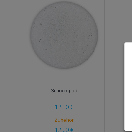
Schaumpad
12,00
€
Zubehör
12,00
€