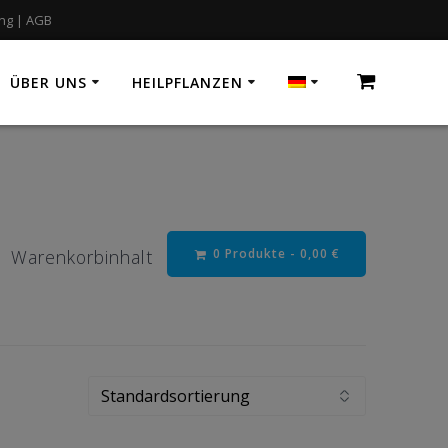
ung
|
AGB
ÜBER UNS
HEILPFLANZEN
0 Produkte -
0,00
€
Warenkorbinhalt