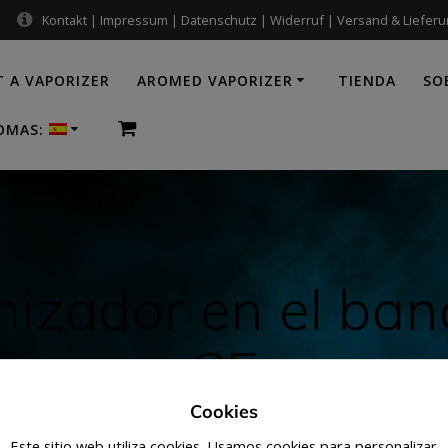
Kontakt
|
Impressum
|
Datenschutz
|
Widerruf
|
Versand & Liefer
 A VAPORIZER
AROMED VAPORIZER
TIENDA
SO
IOMAS:
mizador en el ba
CE
Cookies
HQ-Vaporizer
Este sitio web utiliza cookies. Usamos cookies para personalizar